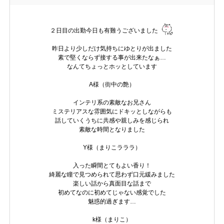
２日目の出勤今日も有難うございました
昨日より少しだけ気持ちにゆとりが出ました
素で堅くならず接する事が出来たなぁ…
なんてちょっとホッとしています
A様（街中の艶）
インテリ系の素敵なお兄さん
ミステリアスな雰囲気にドキッとしながらも
話していくうちに共感や親しみを感じられ
素敵な時間となりました
Y様（まりこラララ）
入った瞬間とてもよい香り！
綺麗な瞳で見つめられて思わず口元緩みました
楽しい話から真面目な話まで
初めてなのに初めてじゃない感覚でした
魅惑的過ぎます…
k様（まりこ）