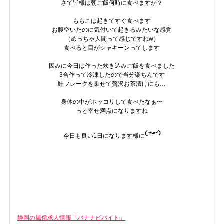
さて皆様は朝ご飯何時に食べますか？
ももこは起きてすぐ食べます
お腹空いたのに気付いて起きるみたいな感覚
（めっちゃ人間って感じですねw）
食べると目がシャキーンってします
因みに今日は作った炊き込みご飯を食べました
3合作って冷凍したので当分楽ちんです
鮭フレークを乗せて贅沢お茶漬けにも…
身体の中がホッコリして食べたなぁ〜
っと幸せ満点になりますね
今日も良い1日になります様に
静岡の風俗求人情報「バナナビバイト」