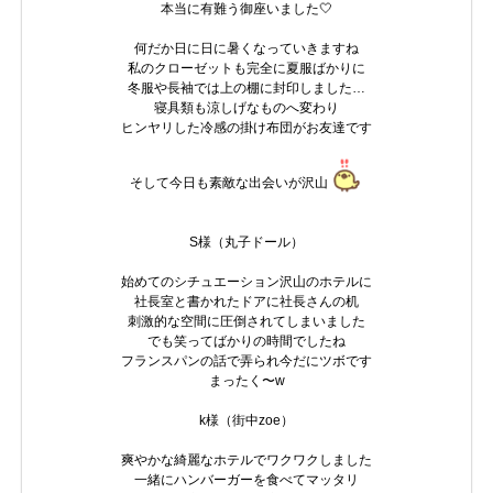
本当に有難う御座いました🤍
何だか日に日に暑くなっていきますね
私のクローゼットも完全に夏服ばかりに
冬服や長袖では上の棚に封印しました…
寝具類も涼しげなものへ変わり
ヒンヤリした冷感の掛け布団がお友達です
そして今日も素敵な出会いが沢山
S様（丸子ドール）
始めてのシチュエーション沢山のホテルに
社長室と書かれたドアに社長さんの机
刺激的な空間に圧倒されてしまいました
でも笑ってばかりの時間でしたね
フランスパンの話で弄られ今だにツボです
まったく〜w
k様（街中zoe）
爽やかな綺麗なホテルでワクワクしました
一緒にハンバーガーを食べてマッタリ