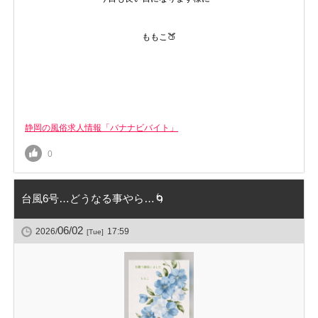
ももこ🍑
静岡の風俗求人情報「バナナビバイト」
0
台風6号…どうなる事やら…🌀
06/02
2026/
17:59
[Tue]