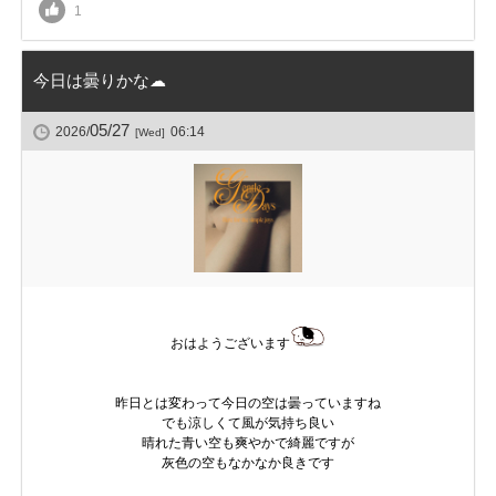
1
今日は曇りかな☁
05/27
2026/
06:14
[Wed]
おはようございます
昨日とは変わって今日の空は曇っていますね
でも涼しくて風が気持ち良い
晴れた青い空も爽やかで綺麗ですが
灰色の空もなかなか良きです