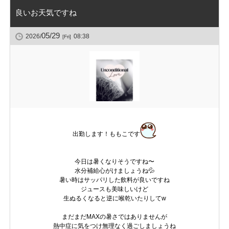
良いお天気ですね
05/29
2026/
08:38
[Fri]
出勤します！ももこです
今日は暑くなりそうですね〜
水分補給心がけましょうね💦
暑い時はサッパリした飲料が良いですね
ジュースも美味しいけど
生ぬるくなると逆に喉乾いたりしてw
まだまだMAXの暑さではありませんが
熱中症に気をつけ無理なく過ごしましょうね