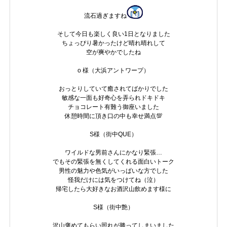
流石過ぎますね
そして今日も楽しく良い1日となりました
ちょっぴり暑かったけど晴れ晴れして
空が爽やかでしたね
o 様（大浜アントワープ）
おっとりしていて癒されてばかりでした
敏感な一面も好奇心を弄られドキドキ
チョコレート有難う御座いました
休憩時間に頂き口の中も幸せ満点💯
S様（街中QUE）
ワイルドな男前さんにかなり緊張…
でもその緊張を無くしてくれる面白いトーク
男性の魅力や色気がいっぱいな方でした
怪我だけには気をつけてね（泣）
帰宅したら大好きなお酒沢山飲めます様に
S様（街中艶）
沢山褒めてもらい照れが勝ってしまいました