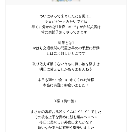
ついにやって来ましたね台風よ…
明日がピークみたいですね
早くに分かれば1番良いのですが自然災害は
常に突拍子無くやってきます…
対策とは❔️
やはり交通機関の問題は早めの予想に行動
とは言え難しいとこです
取り敢えず酷くないうちに買い物を済ませ
明日に備えるしかありませんね💧
本日も雨の中会いに来てくれた皆様
本当に有難う御座いました！
Y様（街中艶）
まさかの密着お風呂タイムにドキドキでした
その後も上手な責めに顔も緩みヘロヘロ
今日は美味しい外食出来たかな？
遠いなか本当に有難う御座いました