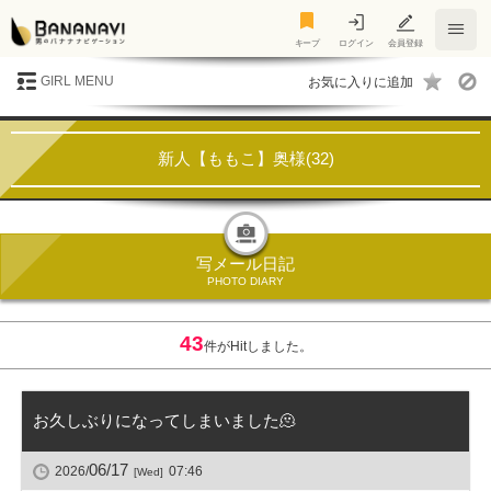
キープ
キープ
ログイン
会員登録
GIRL MENU
新人【ももこ】奥様(32)
写メール日記
PHOTO DIARY
43
件がHitしました。
お久しぶりになってしまいました🫠
06/17
2026/
07:46
[Wed]