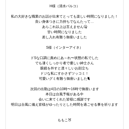
H様（清水パルコ）
私の大好きな職業のお話が出来てとっても楽しい時間になりました！
良い身体つきに力持ちでなんたって…
あらこれ以上は言えません🤐
甘い時間になりました
差し入れ有難う御座いました
S様（インターアイネ）
ドSな口調に責めにあ～れ〜状態の私でした
でも凄くしっかり者で優しい紳士さん
眼鏡を外すと凛々しいお顔立ち
ドジな私にすかさずツッコミ！
可愛いグミ有難う御座いました🐈️
次回の出勤は4日の10時〜16時で御座います
本日は台風予報がある中
会いに来てくれた皆様に感謝です
明日は台風に備え皆様がゆったりとした時間を過ごせる事を祈ります
ももこ🍑