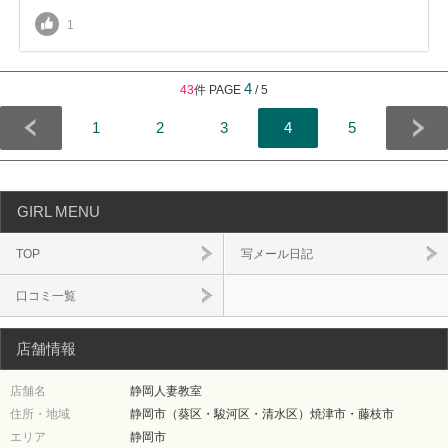
1
4
43
件 PAGE
/ 5
1
2
3
4
5
GIRL MENU
TOP
写メール日記
口コミ一覧
店舗情報
店舗名
静岡人妻教室
住所・地域
静岡市（葵区・駿河区・清水区）焼津市・藤枝市
エリア
静岡市