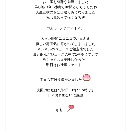
お土産も有難う御座いました
居心地の良い素敵な時間となりましたね
人生経験のお話は凄く為になりました
私も見習って強くなるぞ
Y様（インターアイネ）
入った瞬間ニコニコでお出迎え
優しい雰囲気に癒されてしまいました
キンキンのジュースご馳走様でした
最近飲んだジュースの中で1番冷えていて
めちゃくちゃ美味しかった…
明日はお仕事ファイト！
本日も有難う御座いました
次回の出勤は6月2日10時〜16時です
日々良き出会いに感謝
ももこ