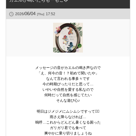
カエルが鳴いたらもーもこ🐸
06/04
2026/
17:52
[Thu]
メッセージの音がカエルの鳴き声なので
「え、何今の音！？初めて聞いたや」
なんて言われる事多々です
今の時期ぴったりだと思って…
いやいや自然を愛する私なので
何時だって自然を感じてたい
そんな遊び心♪
明日はジメジメにムシムシですって😶‍🌫️
雨さえ降らなければ…
嗚呼…これからどんどん暑くなる困った
ガリガリ君でも食べて
爽やかに乗り切りましょうね