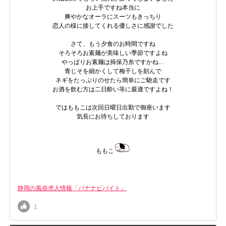
お上手ですね本当に
爽やかなオーラにスーツもきっちり
恋人の様に接してくれる優しさに感謝でした
さて、もう夕食のお時間ですね
そろそろお素麺が美味しい季節ですよね
やっぱりお素麺は揖保乃糸ですかね…
青じそを細かくして梅干しを刻んで
ネギをたっぷりのせたら簡単にご馳走です
お酒を飲む方は二日酔い等に最適ですよね！
ではももこは次回日曜日出勤で御座います
気長にお待ちしております
ももこ
静岡の風俗求人情報「バナナビバイト」
1