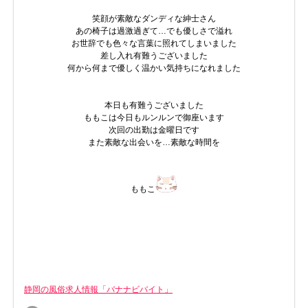
笑顔が素敵なダンディな紳士さん
あの椅子は過激過ぎて…でも優しさで溢れ
お世辞でも色々な言葉に照れてしまいました
差し入れ有難うございました
何から何まで優しく温かい気持ちになれました
本日も有難うございました
ももこは今日もルンルンで御座います
次回の出勤は金曜日です
また素敵な出会いを…素敵な時間を
ももこ
静岡の風俗求人情報「バナナビバイト」