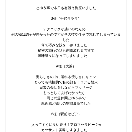
とゆう事で本日も有難う御座いました
S様（千代ラララ）
テクニックが凄いのなんの…
例の物は調子が悪かったのですがその技や仕草で忘れてしまっていま
した
何て巧みな技を…参りました…
秘密の旅行の話も刺激溢れる内容で
興味津々になってしまいました
A様（大浜）
男らしさの中に溢れる優しさにキュン
とっても積極的で私の顔もトロける始末
日常の会話をしながらマッサージ
もっとしてあげたかったな…
同じ武道仲間とゆう事で
親近感と癒しの空間最高でした
М様（駅前セピア）
入ってすぐに良い香り！アロマセラピー？w
カツサンド美味しすぎました…