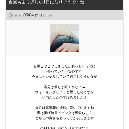
台風も去り涼しい1日になりそうですね
06/04
2026/
08:22
[Thu]
台風ヒヤヒヤしましたがあっという間に
去っていき一安心です
今日はヒンヤリしていて過ごしやすいな🍃
当分は曇りが続くかな？☁
ウォーキングしようと思ったのですが
小雨だったので諦めました💧
最近は紫陽花が綺麗に咲いていますね
青は儚げ綺麗でピンクは可愛らしく
どちらの良さもあって心が安らぎます
今日も良い日になります様に＊