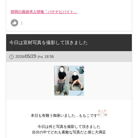
静岡の風俗求人情報「バナナビバイト」
1
今日は宣材写真を撮影して頂きました
05/29
2026/
18:56
[Fri]
本日も有難う御座いました…ももこです
今日は何と写真を撮影して頂きました
自分の中でどれも素敵な写真だと感じ大満足