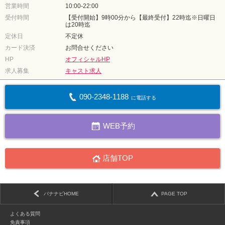
営業時間
10:00-22:00
受付時間
【受付開始】9時00分から【最終受付】22時迄※日曜日
は20時迄
定休日
不定休
カード決済
お問合せください
HP
オフィシャルHP
求人募集
キャスト求人
090-2348-1188
に電話する
WEB予約
店舗TOP
バナナビHOME
PAGE TOP
よくある質問
免責事項