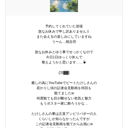
予約してくれていた皆様
急なお休みで申し訳ありません💧
また会えるの楽しみにしていますね
う〜ん…残念😞
急なお休みとゆう事でせっかくなので
今日1日ゆっくり休んで
整えようかと思います……🍵
(¦3[▓▓]
癒しの為にYouTubeでビートたけしさんの
若かりし頃の記者会見動画を何回も
観てましたw
何度観ても目が離せない色気と魅力
もうポスター家に飾ろうかな…
たけしさんの事は正直アンビリバボーの人
くらいしか知らなかったんですが
この記者会見動画を観てからお熱にw