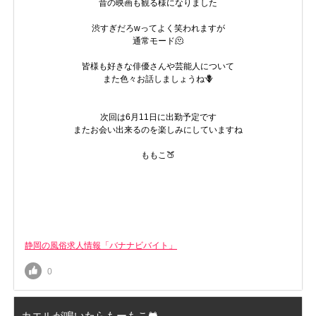
昔の映画も観る様になりました
渋すぎだろwってよく笑われますが
通常モード🫠
皆様も好きな俳優さんや芸能人について
また色々お話しましょうね🪻
次回は6月11日に出勤予定です
またお会い出来るのを楽しみにしていますね
ももこ🍑
静岡の風俗求人情報「バナナビバイト」
0