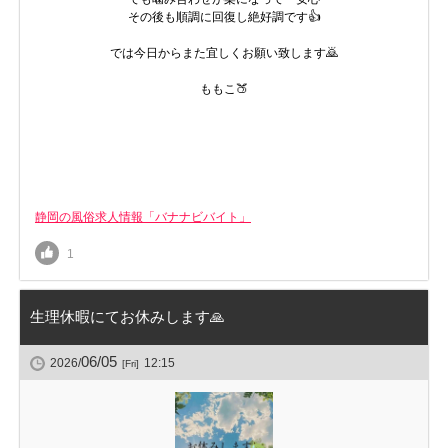
その後も順調に回復し絶好調です👍
では今日からまた宜しくお願い致します🙇
ももこ🍑
静岡の風俗求人情報「バナナビバイト」
1
生理休暇にてお休みします🙏
06/05
2026/
12:15
[Fri]