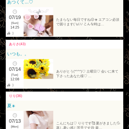
あつくて…♡
07/19
たまらない毎日ですね😖☀️ エアコン必須
[Sun]
で困ります( 'ω'ﾉﾉ こんな時は…
14:25
3
ありさ(43)
いつも。。
07/14
ありがとう(*^^*)♡ 土曜日♡ 会いに来て
[Tue]
下さったあなた様♡ …
12:08
3
りり(36)
夏☀️
07/13
こんにちは♡ りりです🥰 夏がきました💦
[Mon]
蒸し暑い感じ苦手です😢 最…