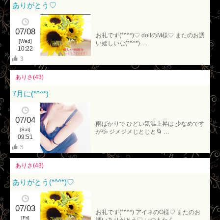
ありがとう♡
07/08
お礼です(*^^*)♡ dollのM様♡ またのお誘
[Wed]
い嬉しいな(*^^*) …
10:22
3
ありさ(43)
7月に(*^^*)
07/04
雨ばかりで ひどい気温上昇は 少なめです
[Sat]
が💦 ジメジメじとじと🌀 …
09:51
5
ありさ(43)
ありがとう(*^^*)♡
07/03
お礼です(*^^*) アイネのO様♡ またのお
[Fri]