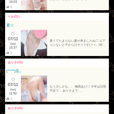
16:03
9
りお(31)
夏☆
07/11
暑くてたまらない夏が来ましたね♡ エア
[Sat]
コンないと干からびそうです( > <。)笑 …
15:37
4
ありさ(43)
(*^^*)笙｡
07/11
もう少しかな。。 梅雨あけ♡ 今年は日照
[Sat]
不足で… ありさまで …
11:50
4
ありさ(43)