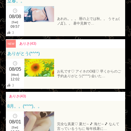
立春。。
08/08
あれれ。。。 暦の上では秋。。 うそぉ(
[Sat]
ノД`)。。 暑中見舞で…
09:57
3
ありさ(43)
NEW
ありがとう(*^^*)
08/05
お礼です♡ アイネのO様♡ 早くからのご
[Wed]
予約ありがとう(*^^*) 会いた…
12:02
3
ありさ(43)
8月。。(*^^*)。。
08/01
完全な真夏♡ 夏だ～🎵 海だ～🎵 なんて
[Sat]
言っているうちに 毎年残暑に…