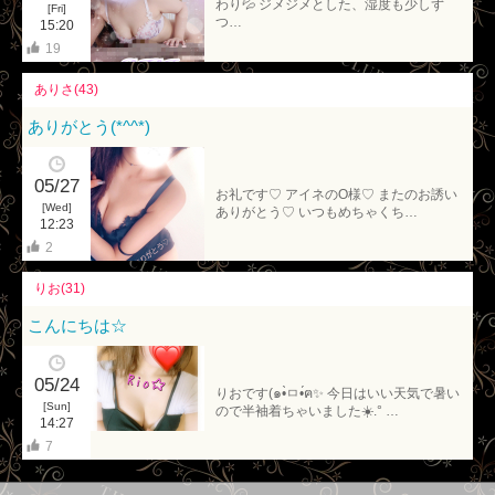
わり💦 ジメジメとした、湿度も少しず
[Fri]
つ…
15:20
19
ありさ(43)
ありがとう(*^^*)
05/27
お礼です♡ アイネのO様♡ またのお誘い
[Wed]
ありがとう♡ いつもめちゃくち…
12:23
2
りお(31)
こんにちは☆
05/24
りおです(๑•̀ㅁ•́ฅ✨ 今日はいい天気で暑い
[Sun]
ので半袖着ちゃいました☀️.° …
14:27
7