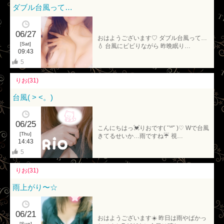
ダブル台風って…
06/27
おはようございます♡ ダブル台風って…
[Sat]
💧 台風にビビりながら 昨晩眠り…
09:43
5
りお(31)
台風( > <。)
06/25
こんにちはっ💓りおです( ˘꒳​˘ )♡ Wで台風
[Thu]
きてるせいか…雨ですね☔️ 視…
14:43
5
りお(31)
雨上がり〜☆
06/21
おはようございます☀️ 昨日は雨やばかっ
[Sun]