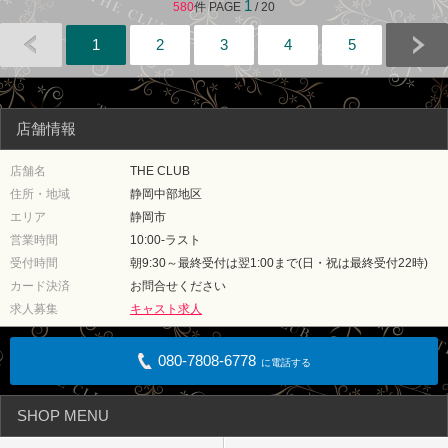
1
580
件 PAGE
/ 20
1
2
3
4
5
店舗情報
店舗名
THE CLUB
住所・地域
静岡中部地区
エリア
静岡市
営業時間
10:00-ラスト
受付時間
朝9:30～最終受付は翌1:00まで(日・祝は最終受付22時)
カード決済
お問合せください
求人募集
キャスト求人
080-7808-6778
に電話する
SHOP MENU