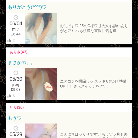
ありがとう(*^^*)♡
06/04
お礼です♡ 25のO様♡ またのお誘いあり
[Thu]
がと♡ いつも快適な室温に気を遣…
16:44
2
ありさ(43)
まさかの。。
05/30
エアコンを掃除し♡ スッキリ気分♪ 準備
[Sat]
OK！！ さぁスイッチを(*^…
09:07
5
りり(36)
もう♡
05/29
こんにちは♡りりです♡ もう♡５月も終