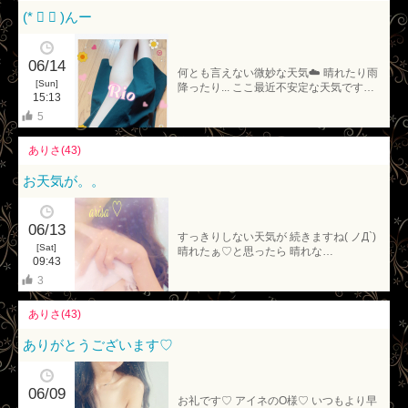
(* ॑ ॑ )んー
06/14
何とも言えない微妙な天気☁️ 晴れたり雨
[Sun]
降ったり... ここ最近不安定な天気です…
15:13
5
ありさ(43)
お天気が。。
06/13
すっきりしない天気が 続きますね( ノД`)
[Sat]
晴れたぁ♡と思ったら 晴れな…
09:43
3
ありさ(43)
ありがとうございます♡
06/09
お礼です♡ アイネのO様♡ いつもより早