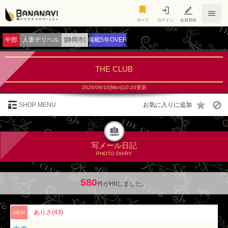
キープ
キープ
ログイン
会員登録
中部
人妻デリヘル
[静岡市]
掲載5年OVER
THE CLUB
2026/08/10[Mon]10:20更新
SHOP MENU
写メール日記
PHOTO DIARY
580
件がHitしました。
ありさ(43)
NEW