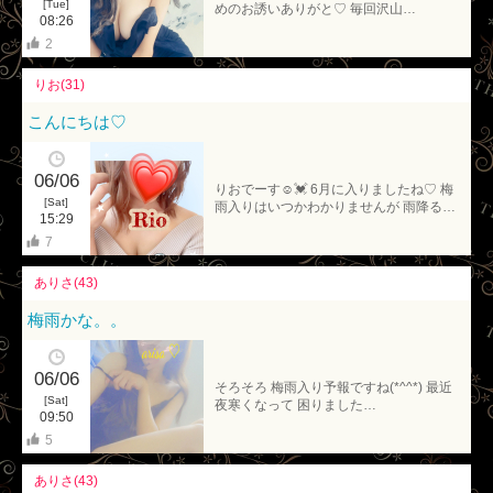
[Tue]
めのお誘いありがと♡ 毎回沢山…
08:26
2
りお(31)
こんにちは♡
06/06
りおでーす☺️💓 6月に入りましたね♡ 梅
[Sat]
雨入りはいつかわかりませんが 雨降る…
15:29
7
ありさ(43)
梅雨かな。。
06/06
そろそろ 梅雨入り予報ですね(*^^*) 最近
[Sat]
夜寒くなって 困りました…
09:50
5
ありさ(43)