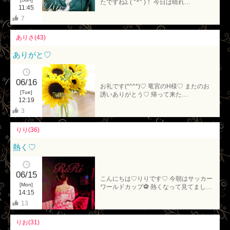
たですねΣ ( °꒫° )！ 今日は晴れ…
11:45
7
ありさ(43)
ありがと♡
06/16
お礼です(*^^*)♡ 竜宮のH様♡ またのお
[Tue]
誘いありがとう♡ 帰って来た…
12:19
3
りり(36)
熱く♡
06/15
こんにちは♡りりです♡ 今朝はサッカー
[Mon]
ワールドカップ⚽️ 熱くなって見てまし…
14:15
13
りお(31)