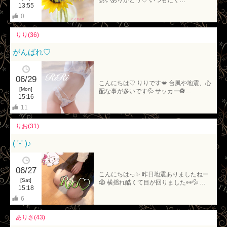
誘いありがとう♡ いつもたく…
13:55
0
りり(36)
がんばれ♡
06/29
こんにちは♡ りりです💋 台風や地震、心
[Mon]
配な事が多いです💦 サッカー⚽…
15:16
11
りお(31)
( '-' )♪
06/27
こんにちはっ✨ 昨日地震ありましたねー
[Sat]
😱 横揺れ酷くて目が回りました👀💦 …
15:18
6
ありさ(43)