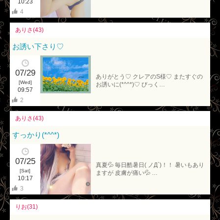
10:23
4
ありさ(43)
お誘い下さり♡
07/29
ありがとう♡ クレアのS様♡ またすぐの
[Wed]
お誘いに(*^^*)♡ びっく…
09:57
2
ありさ(43)
すっかり(*^^*)
07/25
真夏💦 毎日酷暑日( ノД`)！！ 暑いもあり
[Sat]
ますが 皮膚が痛い💦 …
10:17
3
りお(31)